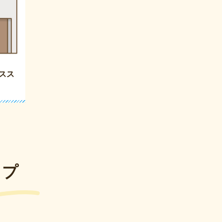
スス
ップ