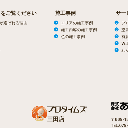
らをご覧ください
施工事例
サー
が選ばれる理由
エリアの施工事例
プ
施工内容の施工事例
塗
色の施工事例
有
W
わ
ン
三田店
〒669-
TEL.079