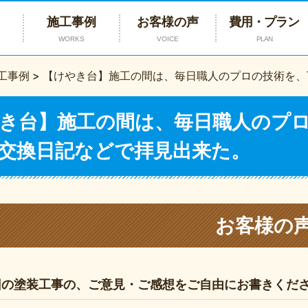
施工事例
お客様の声
費用・プラン
WORKS
VOICE
PLAN
工事例
>
【けやき台】施工の間は、毎日職人のプロの技術を、
き台】施工の間は、毎日職人のプ
交換日記などで拝見出来た。
お客様の
回の塗装工事の、ご意見・ご感想をご自由にお書きくだ