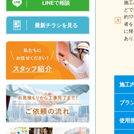
施工
LINEで相談
どで
約1
者を
最新チラシを見る
に帰
あり
施工
プラ
使用塗