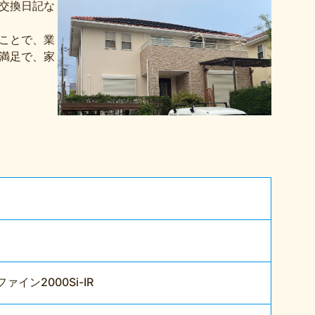
交換日記な
のことで、業
満足で、家
ン2000Si-IR