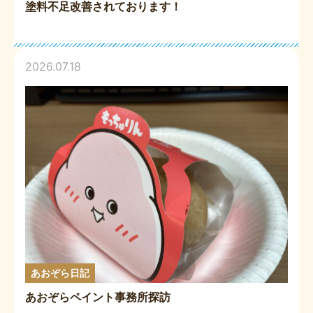
塗料不足改善されております！
2026.07.18
あおぞら日記
あおぞらペイント事務所探訪