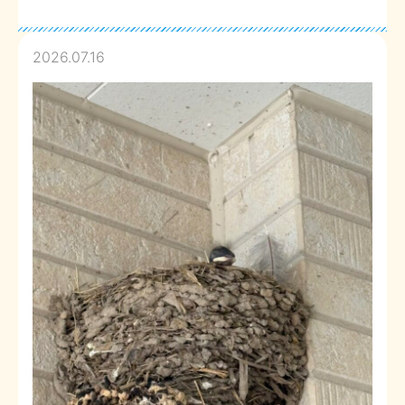
2026.07.16