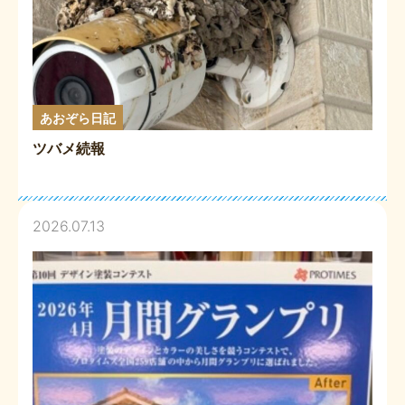
あおぞら日記
ツバメ続報
2026.07.13