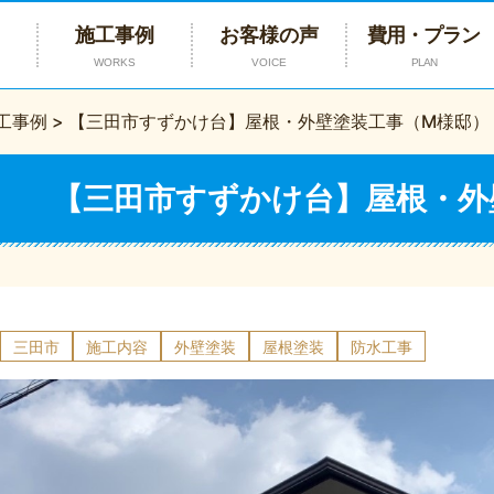
施工事例
お客様の声
費用・プラン
WORKS
VOICE
PLAN
工事例
>
【三田市すずかけ台】屋根・外壁塗装工事（M様邸）
【三田市すずかけ台】屋根・外
三田市
施工内容
外壁塗装
屋根塗装
防水工事