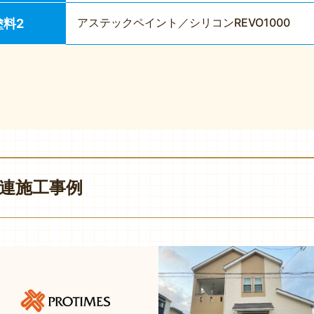
アステックペイント／シリコンREVO1000
塗料2
連施工事例