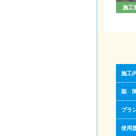
施工
施工
期 
プラ
使用塗