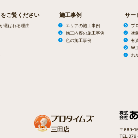
らをご覧ください
施工事例
サー
が選ばれる理由
エリアの施工事例
プ
施工内容の施工事例
塗
色の施工事例
有
W
わ
ン
三田店
〒669-
TEL.079