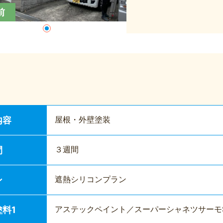
前
屋根・外壁塗装
内容
３週間
間
遮熱シリコンプラン
ン
アステックペイント／スーパーシャネツサーモS
料1