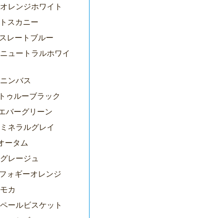
02オレンジホワイト
3トスカニー
15スレートブルー
92ニュートラルホワイ
2ニンバス
19トゥルーブラック
12エバーグリーン
09ミネラルグレイ
1オータム
4グレージュ
19フォギーオレンジ
8モカ
93ペールビスケット