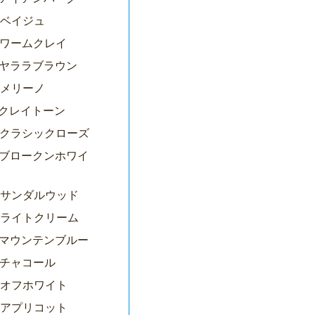
3ベイジュ
72ワームクレイ
77ヤララブラウン
4メリーノ
1クレイトーン
07クラシックローズ
91ブロークンホワイ
86サンダルウッド
96ライトクリーム
08マウンテンブルー
9チャコール
85オフホワイト
08アプリコット