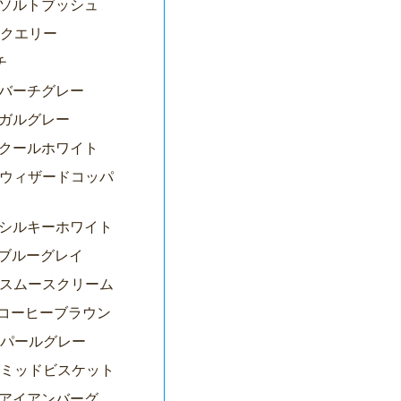
06ソルトブッシュ
4クエリー
チ
81バーチグレー
9ガルグレー
10クールホワイト
78ウィザードコッパ
01シルキーホワイト
7ブルーグレイ
87スムースクリーム
11コーヒーブラウン
00パールグレー
95ミッドビスケット
74アイアンバーグ