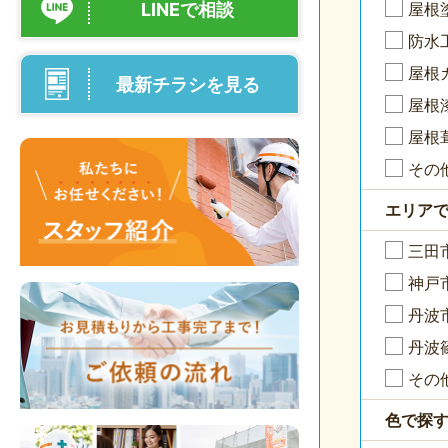
LINEで相談
屋根
防水
屋根
最新チラシを見る
屋根
屋根
その
エリア
三田
神戸
丹波
丹波
その
色で探