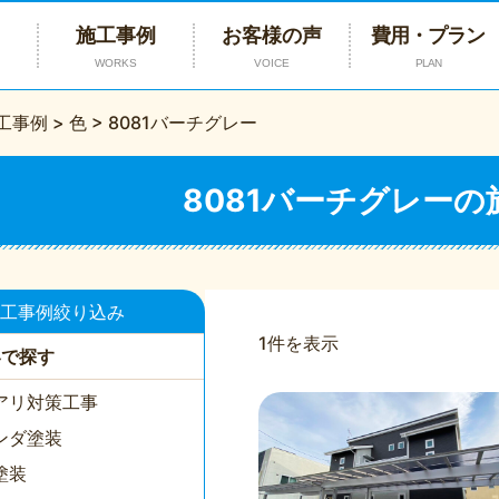
施工事例
お客様の声
費用・プラン
WORKS
VOICE
PLAN
工事例
>
色
>
8081バーチグレー
8081バーチグレー
工事例絞り込み
1件を表示
容で探す
アリ対策工事
ンダ塗装
塗装