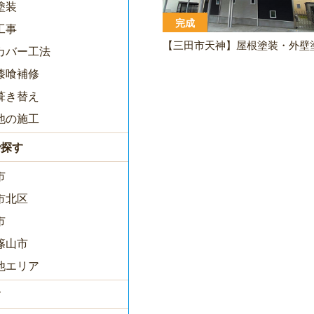
塗装
完成
工事
カバー工法
漆喰補修
葺き替え
他の施工
で探す
市
市北区
市
篠山市
他エリア
す