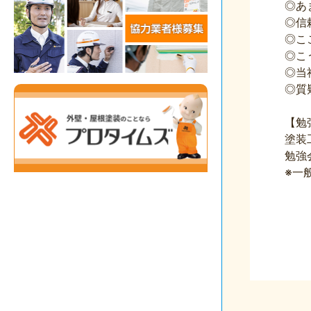
◎あ
◎信
◎こ
◎こ
◎当
◎質
【勉
塗装
勉強
※一