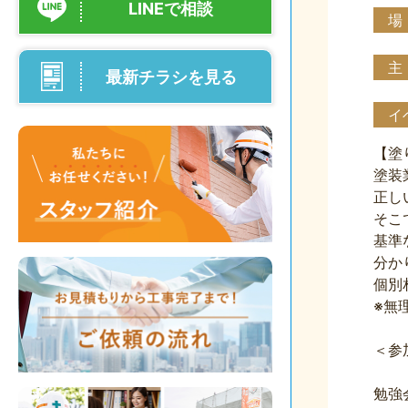
LINEで相談
場
主
最新チラシを見る
イ
【塗
塗装
正し
そこ
基準
分か
個別
※無
＜参
勉強