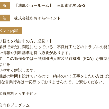
 所
【池尻ショールーム】 三田市池尻55-3
 催
株式会社あおぞらペイント
ベント内容
り替えを検討中の方、必見！】
業界で未だに問題になっている、不良施工などのトラブルの発
い情報や判断基準を持つ必要があります。
で、この勉強会では一般財団法人塗装品質機構（PQA）が推
などを
りやすく解説します。
相談の時間も設けているので、納得のいく工事をしたい方はぜ
理な営業行為は一切行っておりませんので、ご安心ください。
加費無料＞＜要予約＞
会内容プログラム