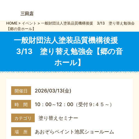
三田店
HOME
>
イベント
>
一般財団法人塗装品質機構後援 3/13 塗り替え勉強会
【郷の音ホール】
一般財団法人塗装品質機構後援
3/13 塗り替え勉強会【郷の音
ホール】
2026/03/13(金)
開催日
10：00～12：00（受付９:４５～）
時 間
塗り替えセミナー
カテゴリ
あおぞらペイント池尻ショールーム
場 所