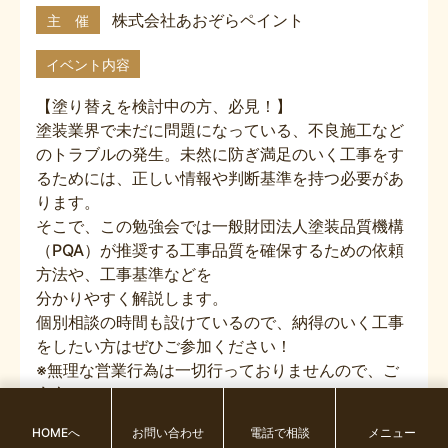
株式会社あおぞらペイント
主 催
イベント内容
【塗り替えを検討中の方、必見！】
塗装業界で未だに問題になっている、不良施工など
のトラブルの発生。未然に防ぎ満足のいく工事をす
るためには、正しい情報や判断基準を持つ必要があ
ります。
そこで、この勉強会では一般財団法人塗装品質機構
（PQA）が推奨する工事品質を確保するための依頼
方法や、工事基準などを
分かりやすく解説します。
個別相談の時間も設けているので、納得のいく工事
をしたい方はぜひご参加ください！
※無理な営業行為は一切行っておりませんので、ご
安心ください。
HOMEへ
お問い合わせ
電話で相談
メニュー
＜参加費無料＞＜要予約＞