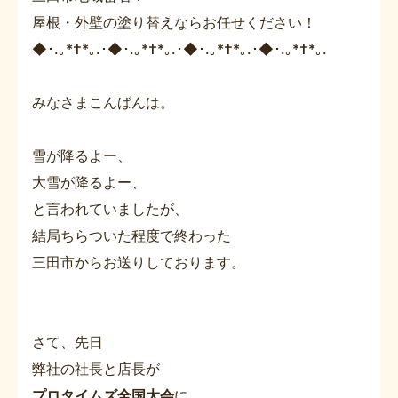
屋根・外壁の塗り替えならお任せください！
◆･.｡*†*｡.･◆･.｡*†*｡.･◆･.｡*†*｡.･◆･.｡*†*｡.
みなさまこんばんは。
雪が降るよー、
大雪が降るよー、
と言われていましたが、
結局ちらついた程度で終わった
三田市からお送りしております。
さて、先日
弊社の社長と店長が
プロタイムズ全国大会
に