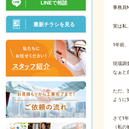
LINEで相談
事務員
最新チラシを見る
実は私、
1年前
現場調
なぁと
ただ、
ように
さて1
（私の