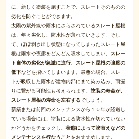
に、新しく塗装を施すことで、スレートそのものの
劣化を防ぐことができます。
太陽の紫外線や雨水にさらされているスレート屋根
は、年々劣化し、防水性が薄れていきます。そし
て、ほぼ剥き出し状態になってしまったスレート屋
根は雨水や夜露をどんどん吸水してしまい、
スレー
ト自体の劣化が急激に進行
、
スレート屋根の強度の
低下
などを招いてしまいます。最悪の場合、スレー
トが吸収した雨水が建物内部にまで染み込み、雨漏
りに繋がる可能性も考えられます。
塗装の寿命が、
スレート屋根の寿命を左右する
でしょう。
新築または前回のメンテナンスから１０年が経過し
ている場合には、塗装による防水性が切れていない
かどうかをチェックし
、状態によって塗替えなどの
メンテナンスを行なうこと
をおすすめします。