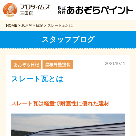
三田店
HOME
>
あおぞら日記
>
スレート瓦とは
スタッフブログ
2021.10.11
あおぞら日記
屋根外壁塗装
スレート瓦とは
スレート瓦は軽量で耐震性に優れた建材