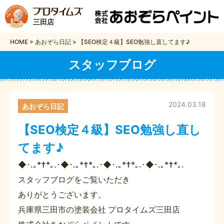
三田店
HOME
>
あおぞら日記
>
【SEO検定４級】SEO勉強し直してます♪
スタッフブログ
2024.03.18
あおぞら日記
【SEO検定４級】SEO勉強し直し
てます♪
◆･.｡*†*｡.･◆･.｡*†*｡.･◆･.｡*†*｡.･◆･.｡*†*｡.
スタッフブログをご覧いただき
ありがとうございます。
兵庫県三田市の塗装会社 プロタイムズ三田店