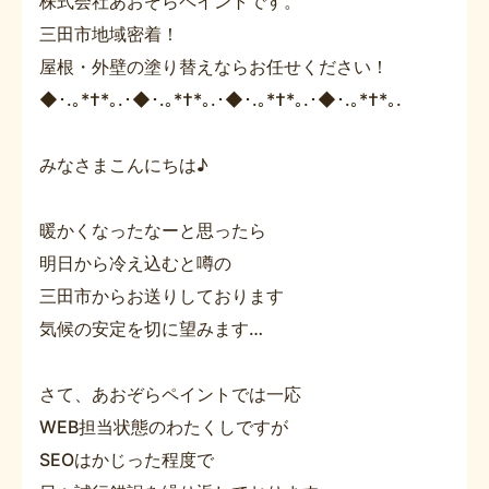
株式会社あおぞらペイントです。
三田市地域密着！
屋根・外壁の塗り替えならお任せください！
◆･.｡*†*｡.･◆･.｡*†*｡.･◆･.｡*†*｡.･◆･.｡*†*｡.
みなさまこんにちは♪
暖かくなったなーと思ったら
明日から冷え込むと噂の
三田市からお送りしております
気候の安定を切に望みます…
さて、あおぞらペイントでは一応
WEB担当状態のわたくしですが
SEOはかじった程度で